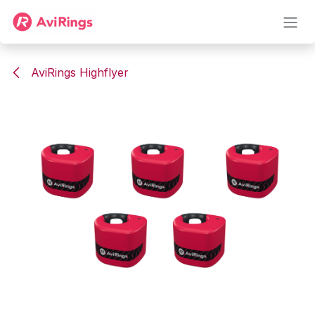
Skip to Content
AviRings Highflyer